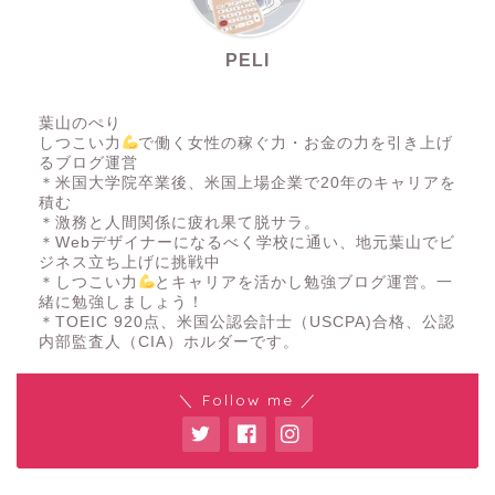
PELI
葉山のぺり
しつこい力
で働く女性の稼ぐ力・お金の力を引き上げ
るブログ運営
＊米国大学院卒業後、米国上場企業で20年のキャリアを
積む
＊激務と人間関係に疲れ果て脱サラ。
＊Webデザイナーになるべく学校に通い、地元葉山でビ
ジネス立ち上げに挑戦中
＊しつこい力
とキャリアを活かし勉強ブログ運営。一
緒に勉強しましょう！
＊TOEIC 920点、米国公認会計士（USCPA)合格、公認
内部監査人（CIA）ホルダーです。
＼ Follow me ／