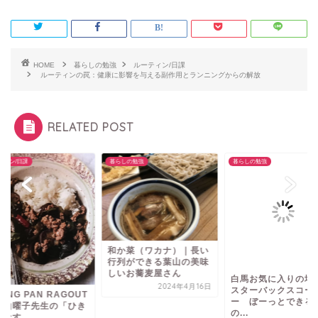
HOME
暮らしの勉強
ルーティン/日課
ルーティンの罠：健康に影響を与える副作用とランニングからの解放
RELATED POST
ティン/日課
暮らしの勉強
暮らしの勉強
和か菜（ワカナ）｜長い
行列ができる葉山の美味
しいお蕎麦屋さん
白馬お気に入りの場
2024年4月16日
スターバックスコー
YING PAN RAGOUT
ー ぼーっとできる
若山曜子先生の「ひき
の...
なす、...