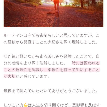
ルーティンは今でも素晴らしいと思っていますが、こ
の経験から見直すことの大切さを深く理解しました。
吐き気と戦いながら走る苦しみを経験したことで、自
分の感情をより深く理解しました。
時には囚われる
ことの危険性を認識し、柔軟性を持って生活すること
が大切
だと感じています。
最後まで読んでいただいてありがとうございました。
しつこい力
は人生を切り開くけど、悪影響も及ぼす