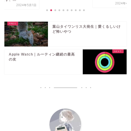
2024年4月
2024年5月1日
葉山タイワンリス大発生｜愛くるしいけ
ど怖いやつ
Apple Watch｜ルーティン継続の最高
の友