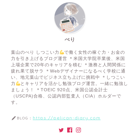
o
ts
k
ぺり
葉山のぺり しつこい力
で働く女性の稼ぐ力・お金の
力を引き上げるブログ運営 ＊米国大学院卒業後、米国
上場企業で20年のキャリアを積む ＊激務と人間関係に
疲れ果て脱サラ ＊Webデザイナーになるべく学校に通
い、地元葉山でビジネス立ち上げに挑戦中 ＊しつこい
力
とキャリアを活かし勉強ブログ運営。一緒に勉強し
ましょう！ ＊TOEIC 920点、米国公認会計士
（USCPA)合格、公認内部監査人（CIA）ホルダーで
す。
https://pelican-diary.com
BLOG：