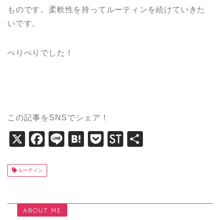
ものです。柔軟性を持ってルーティンを続けていきた
いです。
ぺりぺりでした！
この記事をSNSでシェア！
X
F
Li
H
P
St
共
a
n
at
o
o
有
c
e
e
c
c
ルーティン
e
n
k
k
b
a
et
T
ABOUT ME
o
wi