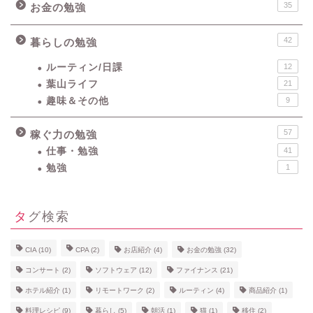
35
お金の勉強
42
暮らしの勉強
ルーティン/日課
12
葉山ライフ
21
趣味＆その他
9
57
稼ぐ力の勉強
仕事・勉強
41
勉強
1
タグ検索
CIA
(10)
CPA
(2)
お店紹介
(4)
お金の勉強
(32)
コンサート
(2)
ソフトウェア
(12)
ファイナンス
(21)
ホテル紹介
(1)
リモートワーク
(2)
ルーティン
(4)
商品紹介
(1)
料理レシピ
(9)
暮らし
(5)
朝活
(1)
猫
(1)
移住
(2)