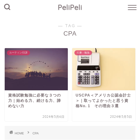
PeliPeli
― TAG ―
CPA
ルーティン/日課
仕事・勉強
USCPA＜アメリカ公認会計士
資格試験勉強に必要な３つの
＞｜取ってよかったと思う資
力｜始める力、続ける力、諦
格No. 1 その理由３選
めない力
2024年5月6日
2024年5月5日
HOME
CPA