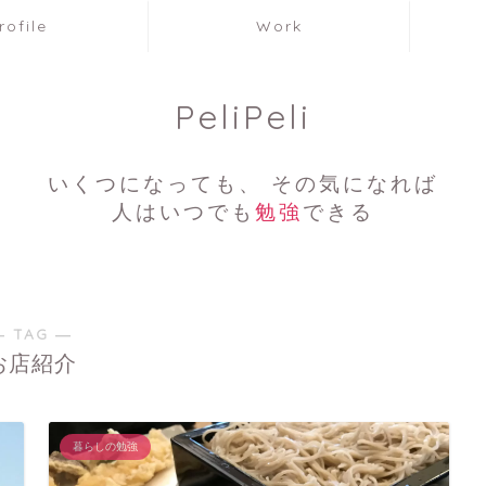
rofile
Work
PeliPeli
いくつになっても、 その気になれば
人はいつでも
勉強
できる
― TAG ―
お店紹介
暮らしの勉強