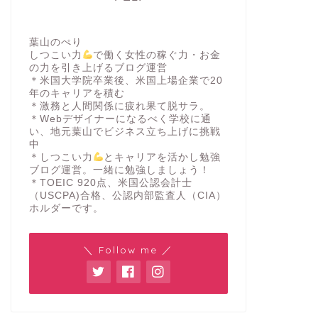
葉山のぺり
しつこい力
で働く女性の稼ぐ力・お金
の力を引き上げるブログ運営
＊米国大学院卒業後、米国上場企業で20
年のキャリアを積む
＊激務と人間関係に疲れ果て脱サラ。
＊Webデザイナーになるべく学校に通
い、地元葉山でビジネス立ち上げに挑戦
中
＊しつこい力
とキャリアを活かし勉強
ブログ運営。一緒に勉強しましょう！
＊TOEIC 920点、米国公認会計士
（USCPA)合格、公認内部監査人（CIA）
ホルダーです。
＼ Follow me ／