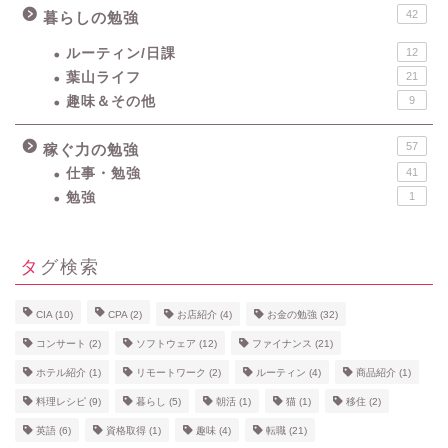
42
暮らしの勉強
ルーティン/日課
12
葉山ライフ
21
趣味＆その他
9
57
稼ぐ力の勉強
仕事・勉強
41
勉強
1
タグ検索
CIA
(10)
CPA
(2)
お店紹介
(4)
お金の勉強
(32)
コンサート
(2)
ソフトウェア
(12)
ファイナンス
(21)
ホテル紹介
(1)
リモートワーク
(2)
ルーティン
(4)
商品紹介
(1)
料理レシピ
(9)
暮らし
(5)
朝活
(1)
猫
(1)
移住
(2)
英語
(6)
資格取得
(1)
趣味
(4)
転職
(21)