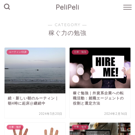
PeliPeli
― CATEGORY ―
稼ぐ力の勉強
ルーティン/日課
仕事・勉強
稼ぐ勉強｜外資系企業への転
続・新しい朝のルーティン｜
職活動：就職エージェントの
朝4時に起床@継続中
役割と選定方法
2024年3月20日
2024年2月16日
仕事・勉強
仕事・勉強