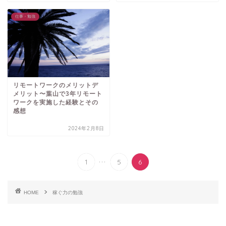
仕事・勉強
リモートワークのメリットデ
メリット〜葉山で3年リモート
ワークを実施した経験とその
感想
2024年2月8日
...
1
5
6
HOME
稼ぐ力の勉強