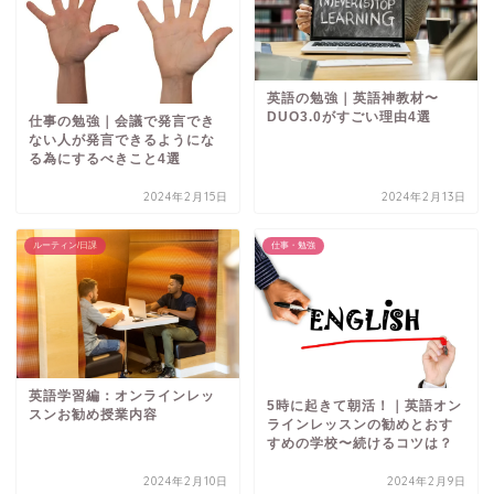
英語の勉強｜英語神教材〜
DUO3.0がすごい理由4選
仕事の勉強｜会議で発言でき
ない人が発言できるようにな
る為にするべきこと4選
2024年2月15日
2024年2月13日
ルーティン/日課
仕事・勉強
英語学習編：オンラインレッ
5時に起きて朝活！｜英語オン
スンお勧め授業内容
ラインレッスンの勧めとおす
すめの学校〜続けるコツは？
2024年2月10日
2024年2月9日