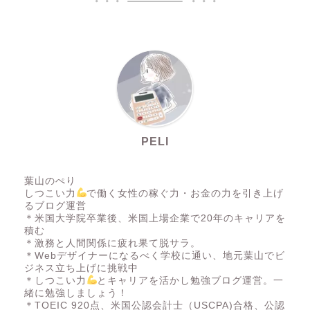
PELI
葉山のぺり
しつこい力
で働く女性の稼ぐ力・お金の力を引き上げ
るブログ運営
＊米国大学院卒業後、米国上場企業で20年のキャリアを
積む
＊激務と人間関係に疲れ果て脱サラ。
＊Webデザイナーになるべく学校に通い、地元葉山でビ
ジネス立ち上げに挑戦中
＊しつこい力
とキャリアを活かし勉強ブログ運営。一
緒に勉強しましょう！
＊TOEIC 920点、米国公認会計士（USCPA)合格、公認