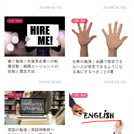
2024年4月17日
2024年3月25日
仕事・勉強
仕事・勉強
稼ぐ勉強｜外資系企業への転
仕事の勉強｜会議で発言でき
職活動：就職エージェントの
ない人が発言できるようにな
役割と選定方法
る為にするべきこと4選
2024年2月16日
2024年2月15日
仕事・勉強
仕事・勉強
英語の勉強｜英語神教材〜