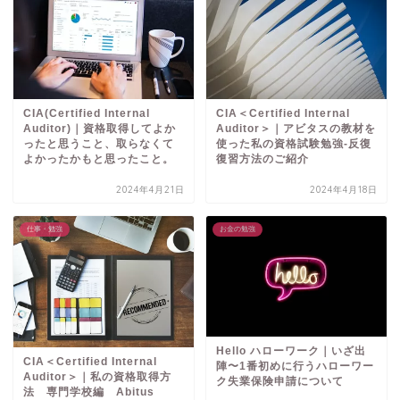
CIA(Certified Internal
CIA＜Certified Internal
Auditor)｜資格取得してよか
Auditor＞｜アビタスの教材を
ったと思うこと、取らなくて
使った私の資格試験勉強-反復
よかったかもと思ったこと。
復習方法のご紹介
2024年4月21日
2024年4月18日
仕事・勉強
お金の勉強
Hello ハローワーク｜いざ出
CIA＜Certified Internal
陣〜1番初めに行うハローワー
Auditor＞｜私の資格取得方
ク失業保険申請について
法 専門学校編 Abitus