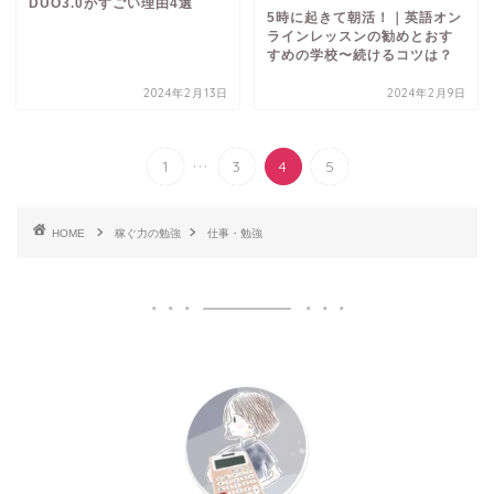
DUO3.0がすごい理由4選
5時に起きて朝活！｜英語オン
ラインレッスンの勧めとおす
すめの学校〜続けるコツは？
2024年2月13日
2024年2月9日
...
1
3
4
5
HOME
稼ぐ力の勉強
仕事・勉強