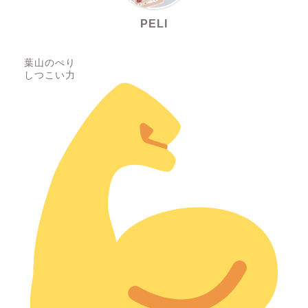
PELI
葉山のぺり
しつこい力