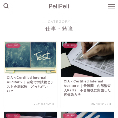
PeliPeli
― CATEGORY ―
仕事・勉強
お金の勉強
仕事・勉強
CIA＜Certified Internal
CIA＜Certified Internal
Auditor＞｜自宅での試験とテ
Auditor＞｜最難関 内部監査
スト会場試験 どっちがい
人Part2 不合格後に実施した
い？
再勉強方法
2024年4月24日
2024年4月22日
お金の勉強
仕事・勉強