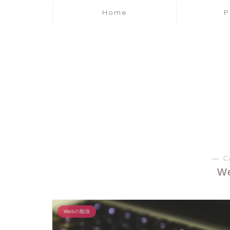
Home
P
― C
W
Webの勉強