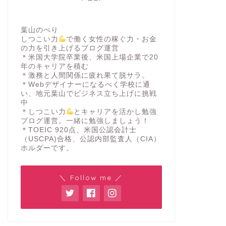
葉山のぺり
しつこい力
で働く女性の稼ぐ力・お金
の力を引き上げるブログ運営
＊米国大学院卒業後、米国上場企業で20
年のキャリアを積む
＊激務と人間関係に疲れ果て脱サラ。
＊Webデザイナーになるべく学校に通
い、地元葉山でビジネス立ち上げに挑戦
中
＊しつこい力
とキャリアを活かし勉強
ブログ運営。一緒に勉強しましょう！
＊TOEIC 920点、米国公認会計士
（USCPA)合格、公認内部監査人（CIA）
ホルダーです。
＼ Follow me ／