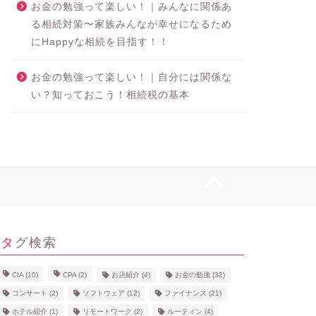
お金の勉強って楽しい！｜みんなに関係あ
る相続対策〜家族みんなが幸せになるため
にHappyな相続を目指す！！
お金の勉強って楽しい！｜自分には関係な
い？知っておこう！相続税の基本
タグ検索
CIA
(10)
CPA
(2)
お店紹介
(4)
お金の勉強
(32)
コンサート
(2)
ソフトウェア
(12)
ファイナンス
(21)
ホテル紹介
(1)
リモートワーク
(2)
ルーティン
(4)