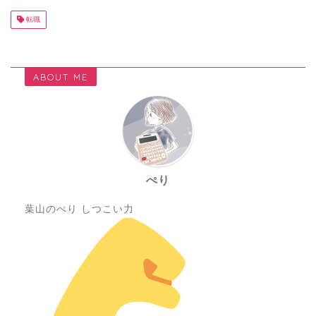
c
e
e
c
c
転職
e
n
k
k
b
a
et
T
ABOUT ME
o
wi
o
ts
k
ぺり
葉山のぺり しつこい力