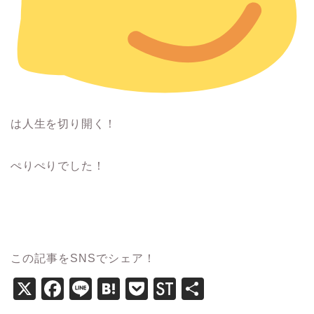
は人生を切り開く！
ぺりぺりでした！
この記事をSNSでシェア！
X
F
Li
H
P
St
共
a
n
at
o
o
有