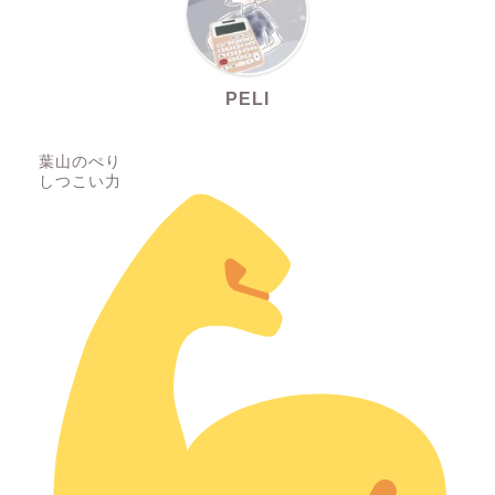
PELI
葉山のぺり
しつこい力