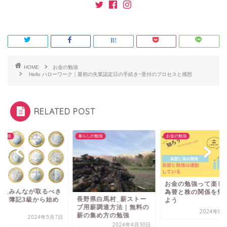
HOME
お金の勉強
Hello ハローワーク｜最初の失業認定日の手続き~受付のプロセスと感想
RELATED POST
の勉強
暮らしの勉強
お金の勉強
お金の勉強って楽し
会人みんなが取るべき
為替と株の関係を勉
長野県白馬村_薪ストー
格｜簿記3級から始め
よう
ブ用薪調達方法｜無料の
う
2024年8月
薪の集め方の勉強
2024年5月7日
2024年4月30日