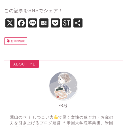
この記事をSNSでシェア！
X
F
Li
H
P
St
共
a
n
at
o
o
有
c
e
e
c
c
お金の勉強
e
n
k
k
b
a
et
T
ABOUT ME
o
wi
o
ts
k
ぺり
葉山のぺり しつこい力
で働く女性の稼ぐ力・お金の
力を引き上げるブログ運営 ＊米国大学院卒業後、米国