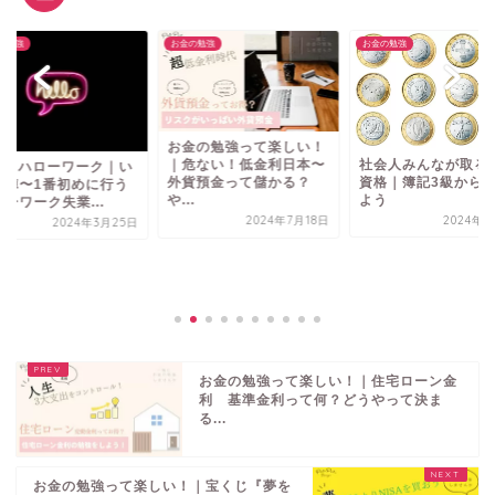
の勉強
お金の勉強
お金の勉強
お金の勉強って楽しい！
社会人みんなが取る
｜危ない！低金利日本〜
llo ハローワーク｜い
資格｜簿記3級から
外貨預金って儲かる？
出陣〜1番初めに行う
よう
や...
ーワーク失業...
2024年5
2024年7月18日
2024年3月25日
お金の勉強って楽しい！｜住宅ローン金
利 基準金利って何？どうやって決ま
る...
お金の勉強って楽しい！｜宝くじ『夢を