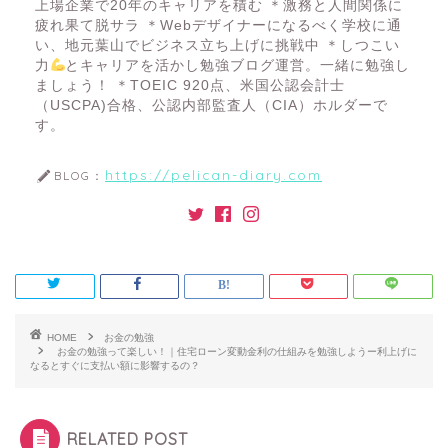
上場企業で20年のキャリアを積む ＊激務と人間関係に
疲れ果て脱サラ ＊Webデザイナーになるべく学校に通
い、地元葉山でビジネス立ち上げに挑戦中 ＊しつこい
力
とキャリアを活かし勉強ブログ運営。一緒に勉強し
ましょう！ ＊TOEIC 920点、米国公認会計士
（USCPA)合格、公認内部監査人（CIA）ホルダーで
す。
https://pelican-diary.com
BLOG：
HOME
お金の勉強
お金の勉強って楽しい！｜住宅ローン変動金利の仕組みを勉強しようー利上げに
なるとすぐに支払い額に影響するの？
RELATED POST