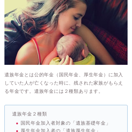
遺族年金とは公的年金（国民年金、厚生年金）に加入
していた人が
亡くなった時に、残された家族がもらえ
る年金
です。遺族年金には２種類あります。
遺族年金２種類
国民年金加入者対象の「遺族
基礎
年金」
厚生年金加入者の「遺族
厚生
年金」