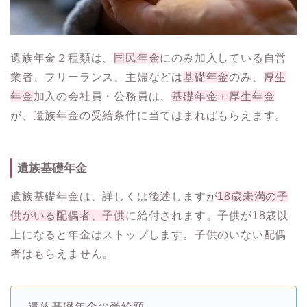
遺族年金２種類は、
国民年金
にのみ加入している自営
業者、フリーランス、主婦などは
基礎年金
のみ、
厚生
年金
加入の会社員・公務員は、
基礎年金＋厚生年金
が、遺族年金の受給条件に当てはまればもらえます。
遺族基礎年金
遺族基礎年金は、詳しくは後述しますが
18歳未満の子
供がいる配偶者、子供
に給付されます。子供が18歳以
上になると年金はストップします。子供のいない配偶
者はもらえません。
遺族基礎年金の受給額